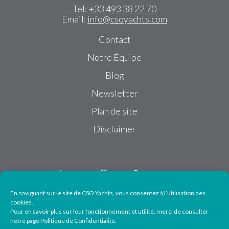
Tel:
+33 493 38 22 70
Email:
info@csoyachts.com
Contact
Notre Équipe
Blog
Newsletter
Plan de site
Disclaimer
En naviguant sur le site de CSO Yachts, vous consentez à l’utilisation des
cookies.
Pour en savoir plus sur leur fonctionnement et utilité, merci de consulter
Suivez-nous
notre page Politique de Confidentialité.